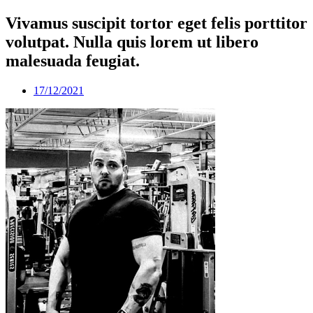
Skip
Vivamus suscipit tortor eget felis porttitor
to
volutpat. Nulla quis lorem ut libero
content
malesuada feugiat.
17/12/2021