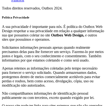
Pinterest
Todos direitos reservados, Outbox 2024.
Política Privacidade
A sua privacidade é importante para nós. É política do Outbox Web
Design respeitar a sua privacidade em relação a qualquer informação
sua que possamos coletar no site
Outbox Web Design,
e outros
sites que possuímos e operamos.
Solicitamos informações pessoais apenas quando realmente
precisamos delas para lhe fornecer um serviço. Fazemo-lo por meios
justos e legais, com o seu conhecimento e consentimento. Também
informamos por que estamos coletando e como será usado.
Apenas retemos as informações coletadas pelo tempo necessário
para fornecer o serviço solicitado. Quando armazenamos dados,
protegemos dentro de meios comercialmente aceitáveis ​​para evitar
perdas e roubos, bem como acesso, divulgação, cópia, uso ou
modificação não autorizados.
Não compartilhamos informações de identificação pessoal
publicamente ou com terceiros, exceto quando exigido por lei.
O nosso site pode ter links para sites externos que não são operados