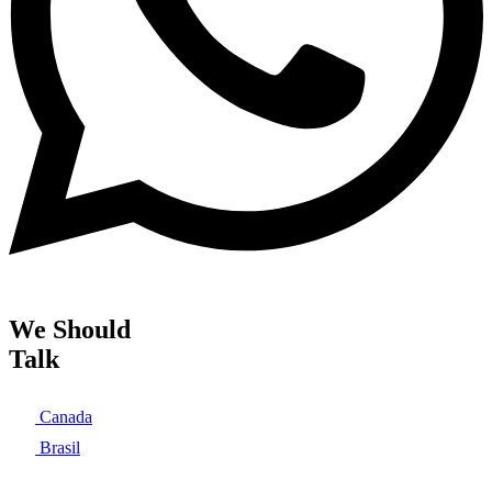
We Should
Talk
Canada
Brasil