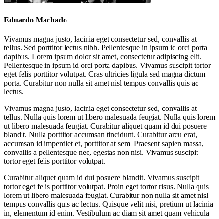
Eduardo Machado
Vivamus magna justo, lacinia eget consectetur sed, convallis at
tellus. Sed porttitor lectus nibh. Pellentesque in ipsum id orci porta
dapibus. Lorem ipsum dolor sit amet, consectetur adipiscing elit.
Pellentesque in ipsum id orci porta dapibus. Vivamus suscipit tortor
eget felis porttitor volutpat. Cras ultricies ligula sed magna dictum
porta. Curabitur non nulla sit amet nisl tempus convallis quis ac
lectus.
Vivamus magna justo, lacinia eget consectetur sed, convallis at
tellus. Nulla quis lorem ut libero malesuada feugiat. Nulla quis lorem
ut libero malesuada feugiat. Curabitur aliquet quam id dui posuere
blandit. Nulla porttitor accumsan tincidunt. Curabitur arcu erat,
accumsan id imperdiet et, porttitor at sem. Praesent sapien massa,
convallis a pellentesque nec, egestas non nisi. Vivamus suscipit
tortor eget felis porttitor volutpat.
Curabitur aliquet quam id dui posuere blandit. Vivamus suscipit
tortor eget felis porttitor volutpat. Proin eget tortor risus. Nulla quis
lorem ut libero malesuada feugiat. Curabitur non nulla sit amet nisl
tempus convallis quis ac lectus. Quisque velit nisi, pretium ut lacinia
in, elementum id enim. Vestibulum ac diam sit amet quam vehicula