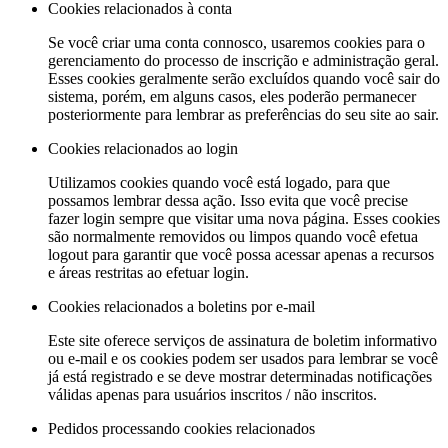
Cookies relacionados à conta
Se você criar uma conta connosco, usaremos cookies para o
gerenciamento do processo de inscrição e administração geral.
Esses cookies geralmente serão excluídos quando você sair do
sistema, porém, em alguns casos, eles poderão permanecer
posteriormente para lembrar as preferências do seu site ao sair.
Cookies relacionados ao login
Utilizamos cookies quando você está logado, para que
possamos lembrar dessa ação. Isso evita que você precise
fazer login sempre que visitar uma nova página. Esses cookies
são normalmente removidos ou limpos quando você efetua
logout para garantir que você possa acessar apenas a recursos
e áreas restritas ao efetuar login.
Cookies relacionados a boletins por e-mail
Este site oferece serviços de assinatura de boletim informativo
ou e-mail e os cookies podem ser usados ​​para lembrar se você
já está registrado e se deve mostrar determinadas notificações
válidas apenas para usuários inscritos / não inscritos.
Pedidos processando cookies relacionados