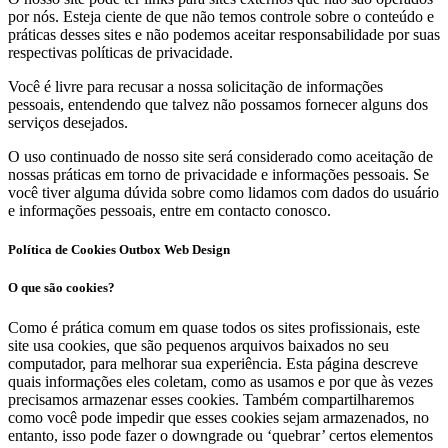
por nós. Esteja ciente de que não temos controle sobre o conteúdo e
práticas desses sites e não podemos aceitar responsabilidade por suas
respectivas políticas de privacidade.
Você é livre para recusar a nossa solicitação de informações
pessoais, entendendo que talvez não possamos fornecer alguns dos
serviços desejados.
O uso continuado de nosso site será considerado como aceitação de
nossas práticas em torno de privacidade e informações pessoais. Se
você tiver alguma dúvida sobre como lidamos com dados do usuário
e informações pessoais, entre em contacto conosco.
Política de Cookies Outbox Web Design
O que são cookies?
Como é prática comum em quase todos os sites profissionais, este
site usa cookies, que são pequenos arquivos baixados no seu
computador, para melhorar sua experiência. Esta página descreve
quais informações eles coletam, como as usamos e por que às vezes
precisamos armazenar esses cookies. Também compartilharemos
como você pode impedir que esses cookies sejam armazenados, no
entanto, isso pode fazer o downgrade ou ‘quebrar’ certos elementos