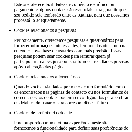
Este site oferece facilidades de comércio eletrônico ou
pagamento e alguns cookies são essenciais para garantir que
seu pedido seja lembrado entre as páginas, para que possamos
processá-lo adequadamente.
Cookies relacionados a pesquisas
Periodicamente, oferecemos pesquisas e questionários para
fornecer informações interessantes, ferramentas úteis ou para
entender nossa base de usuários com mais precisão. Essas
pesquisas podem usar cookies para lembrar quem já
participou numa pesquisa ou para fornecer resultados precisos
após a alteração das páginas.
Cookies relacionados a formulários
Quando você envia dados por meio de um formulário como
os encontrados nas páginas de contacto ou nos formulários de
comentários, os cookies podem ser configurados para lembrar
os detalhes do usuário para correspondência futura.
Cookies de preferências do site
Para proporcionar uma ótima experiência neste site,
fornecemos a funcionalidade para definir suas preferências de