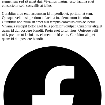
elementum sed sit amet dui. Vivamus magna justo, lacinia eget
consectetur sed, convallis at tellus.
Curabitur arcu erat, accumsan id imperdiet et, porttitor at sem.
Quisque velit nisi, pretium ut lacinia in, elementum id enim.
Curabitur non nulla sit amet nisl tempus convallis quis ac lectus.
Vivamus suscipit tortor eget felis porttitor volutpat. Curabitur aliquet
quam id dui posuere blandit. Proin eget tortor risus. Quisque velit
nisi, pretium ut lacinia in, elementum id enim. Curabitur aliquet
quam id dui posuere blandit.